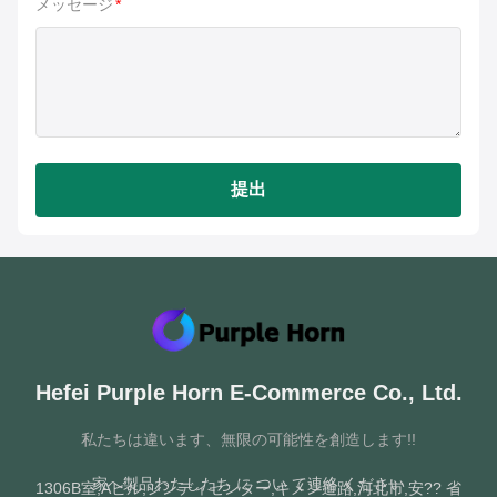
メッセージ
*
提出
Hefei Purple Horn E-Commerce Co., Ltd.
私たちは違います、無限の可能性を創造します!!
家へ
製品
わたしたち に つい て
連絡 ください
1306B室,Aビル,シンディセンター,キメン道路,河北市,安?? 省