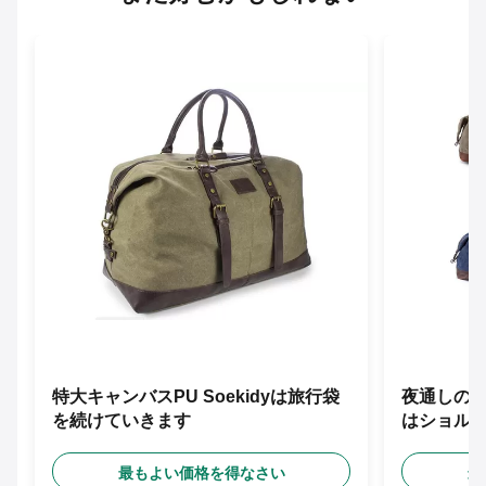
特大キャンバスPU Soekidyは旅行袋
夜通しの滑ら
を続けていきます
はショル
す
最もよい価格を得なさい
最