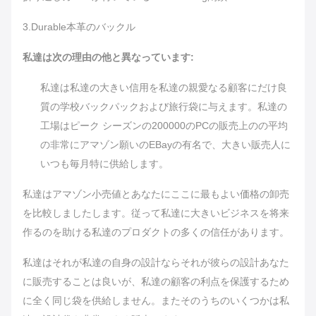
3.Durable本革のバックル
私達は次の理由の他と異なっています:
私達は私達の大きい信用を私達の親愛なる顧客にだけ良
質の学校バックパックおよび旅行袋に与えます。私達の
工場はピーク シーズンの200000のPCの販売上のの平均
の非常にアマゾン願いのEBayの有名で、大きい販売人に
いつも毎月特に供給します。
私達はアマゾン小売値とあなたにここに最もよい価格の卸売
を比較しましたします。従って私達に大きいビジネスを将来
作るのを助ける私達のプロダクトの多くの信任があります。
私達はそれが私達の自身の設計ならそれが彼らの設計あなた
に販売することは良いが、私達の顧客の利点を保護するため
に全く同じ袋を供給しません。またそのうちのいくつかは私