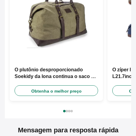
O plutônio desproporcionado
O zíper li
Soekidy da lona continua o saco do
L21.7inch 
curso
Obtenha o melhor preço
Obt
Mensagem para resposta rápida