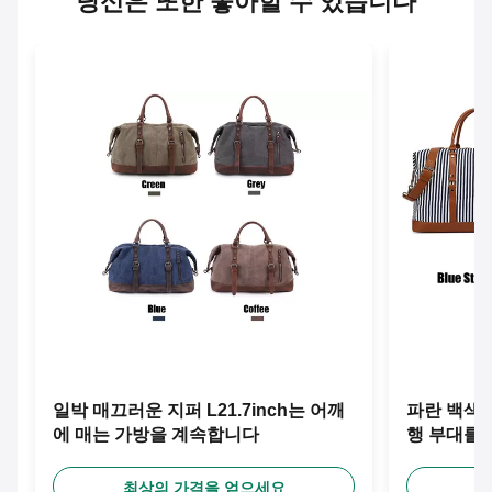
당신은 또한 좋아할 수 있습니다
일박 매끄러운 지퍼 L21.7inch는 어깨
파란 백색은 
에 매는 가방을 계속합니다
행 부대를
최상의 가격을 얻으세요
최