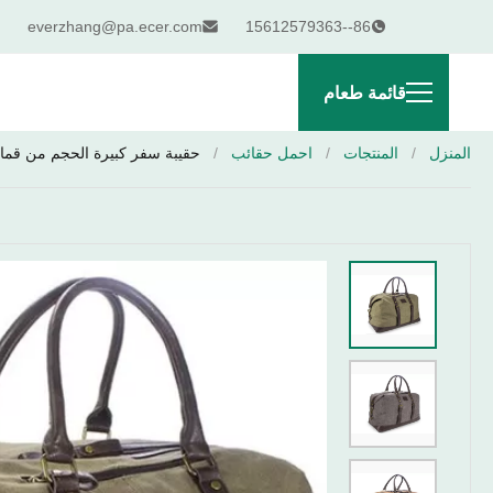
everzhang@pa.ecer.com
86--15612579363
قائمة طعام
المنزل
/
المنتجات
/
احمل حقائب
/
حقيبة سفر كبيرة الحجم من قماش oekidy