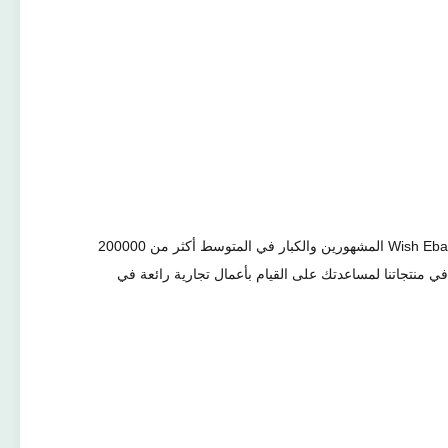
نحن نقدم فقط حقائب ظهر مدرسية عالية الجودة وأكياس سفر لعملائنا الأعزاء مع رصيدنا الكبير. لدينا مصنع في جميع الأوقات توريد لبائعي أمازون Wish Ebay المشهورين والكبار في المتوسط ​​أكثر من 200000
ي منتجاتنا لمساعدتك على القيام بأعمال تجارية رائعة في