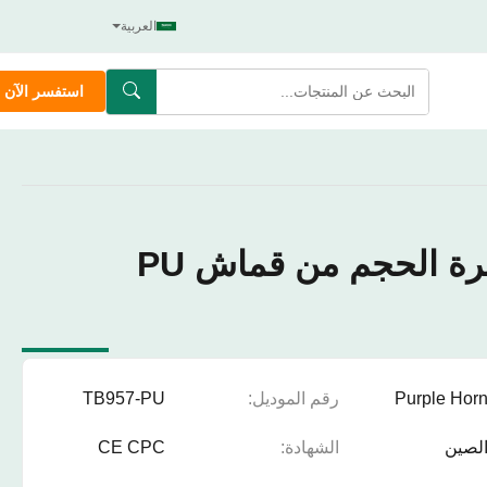
العربية
استفسر الآن
حقيبة سفر كبيرة الحجم من قماش PU
Purple Hor
رقم الموديل:
TB957-PU
لصين
الشهادة:
CE CPC