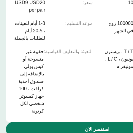
1
سعر:
USD9-USD20
per pair
100000 زوج
موعد التسليم:
1-3 أيام للعينات
ي الشهر
، 5-20 أيام
للطلبات بالجملة
T / T ، ويسترن
التعبئة والتغليف القياسية:
حقيبة غير
يونيون ، L / C ،
منسوجة أو
ونيغرام
كيس بولي
بالإضافة إلى
صندوق أحذية
كرافت ، 100
جهاز كمبيوتر
شخصى لكل
كرتونة
استفسر الآن