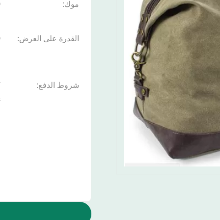
موك:
0
القدرة على العرض:
ف
شروط الدفع:
م