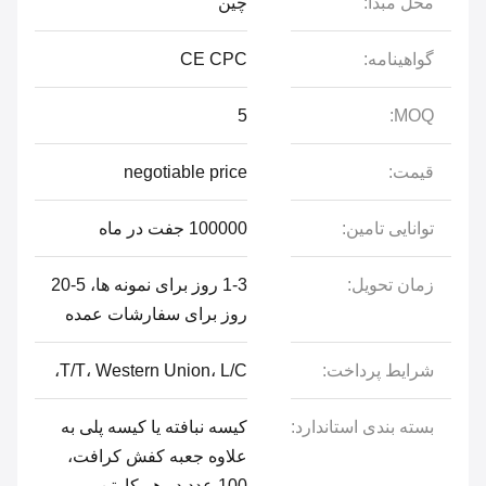
محل مبدا:
چین
گواهینامه:
CE CPC
5
MOQ:
قیمت:
negotiable price
توانایی تامین:
100000 جفت در ماه
زمان تحویل:
1-3 روز برای نمونه ها، 5-20
روز برای سفارشات عمده
شرایط پرداخت:
T/T، Western Union، L/C،
بسته بندی استاندارد:
کیسه نبافته یا کیسه پلی به
علاوه جعبه کفش کرافت،
100 عدد در هر کارتن