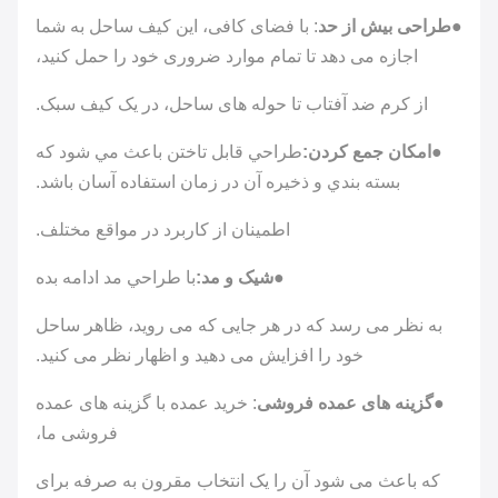
منشاء
واردات
●
طراحی بیش از حد
: با فضای کافی، این کیف ساحل به شما
کشور
اجازه می دهد تا تمام موارد ضروری خود را حمل کنید،
چین
منشاء
از کرم ضد آفتاب تا حوله های ساحل، در یک کیف سبک.
نوع بسته
زپ
●
امکان جمع کردن:
طراحي قابل تاختن باعث مي شود که
شدن
بسته بندي و ذخيره آن در زمان استفاده آسان باشد.
رنگ
رنگ
اطمینان از کاربرد در مواقع مختلف.
سفارشی
●
شیک و مد:
با طراحي مد ادامه بده
به نظر می رسد که در هر جایی که می روید، ظاهر ساحل
خود را افزایش می دهید و اظهار نظر می کنید.
●
گزینه های عمده فروشی
: خرید عمده با گزینه های عمده
فروشی ما،
که باعث می شود آن را یک انتخاب مقرون به صرفه برای