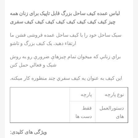
لباس عمده کیف ساحل بزرگ قابل تاپیک برای زنان همه
چیز کیف کیف کیف کیف کیف کیف کیف کیف سفری
سبک ساحل خود را با کیف ساحل عمده فروشی فشن ما
ارتقاء دهید، یک کیف بزرگ و تاشو
براي زناني که ميخوان تمام چيزهاي ضروري رو به روش
شيک و فعالي حمل کنن
اين کيف به عنوان يه کيف سفري چند منظوره کار ميکنه.
نوع پارچه
پارچه
دستورالعمل
فقط
های
دست ها
مراقبت
را بشویید
ویژگی های کلیدی: