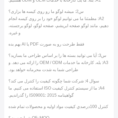
A1: بله. ما یک کارخانه با خدمات OEM و ODM هستیم.
س2: میشه لوگو ما رو روی کیسه ها بزاری؟
A2: مطمئنا ما می توانیم لوگو خود را بر روی کیسه انجام
دهیم، مانند لوگو صفحه ابریشم، صفحه لوگو، لوگو برجسته،
و غیره.
فقط طرحت رو به صورت PDF یا Al بهم بده
س3: آیا می توانید بسته ها را بر اساس طراحی ما بسازید؟
A3: بله. کارخانه ما خدمات OEM / ODM را ارائه می دهد. و
طراحی شما به شدت محرمانه خواهد بود.
سوال 4: شرکت شما چگونه کیفیت را کنترل می کند؟
A4: ما از سیستم کنترل کیفیت ISO استفاده می کنیم. ما
گواهینامه IS09001: 2015 را گذراندیم.
کنترل 100درصدي کیفیت مواد اوليه و محصولات تمام شده
Q5: MOQ شما چیست؟