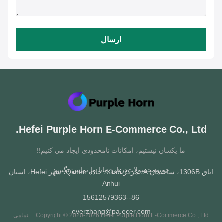
ارسال
Hefei Purple Horn E-Commerce Co., Ltd
ما یکسان نیستیم، امکانات نامحدودی ایجاد می کنیم!!
خونه
محصولات
درباره ما
با ما تماس بگیرید
اتاق 1306B، ساختمان A، مرکز Xindi، جاده Qimen، شهر Hefei، استان
Anhui
86--15612579363
everzhang@pa.ecer.com
Copyright © 2020-2026 Hefei Purple Horn E-Commerce Co., Ltd.. . تمامی