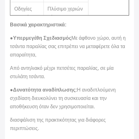
Οδηγίες
Πλύσιμο χεριών
φροντίδας
μόνο
Βασικά χαρακτηριστικά:
Καταγωγή
Εισαγόμενα
●
Υπερμεγέθη Σχεδιασμός
Με άφθονο χώρο, αυτή η
Χώρα
τσάντα παραλίας σας επιτρέπει να μεταφέρετε όλα τα
Κίνα
καταγωγής
απαραίτητα,
Τύπος
Από αντηλιακό μέχρι πετσέτες παραλίας, σε μία
φερμουάρ
κλεισίματος
στυλάτη τσάντα.
Προσαρμοσμένο
●
Δυνατότητα αναδίπλωσης:
Η αναδιπλούμενη
Χρώμα
χρώμα
σχεδίαση διευκολύνει τη συσκευασία και την
αποθήκευση όταν δεν χρησιμοποιείται.
διασφάλιση της πρακτικότητας για διάφορες
περιπτώσεις.