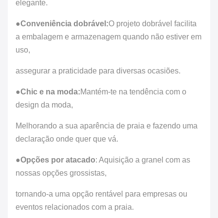
Tipo de
fecho de
elegante.
fechamento
fecho
●
Conveniência dobrável:
O projeto dobrável facilita
Cor
a embalagem e armazenagem quando não estiver em
Cores
personalizada
uso,
assegurar a praticidade para diversas ocasiões.
●
Chic e na moda:
Mantém-te na tendência com o
design da moda,
Melhorando a sua aparência de praia e fazendo uma
declaração onde quer que vá.
●
Opções por atacado
: Aquisição a granel com as
nossas opções grossistas,
tornando-a uma opção rentável para empresas ou
eventos relacionados com a praia.