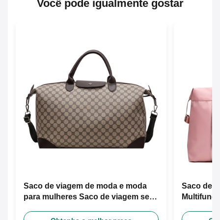
Você pode igualmente gostar
Saco de viagem de moda e moda
Saco de v
para mulheres Saco de viagem seco
Multifunci
e molhado
separação