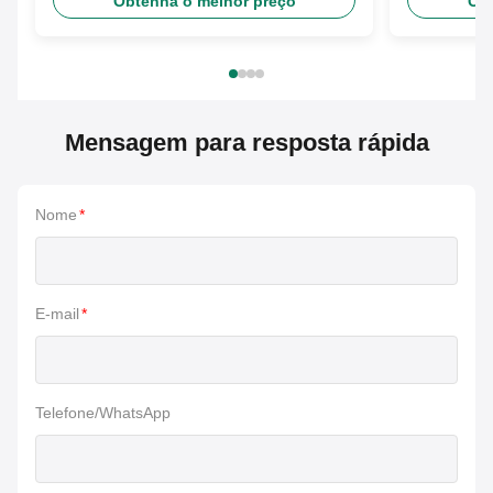
Obtenha o melhor preço
Obt
Mensagem para resposta rápida
Nome
*
E-mail
*
Telefone/WhatsApp