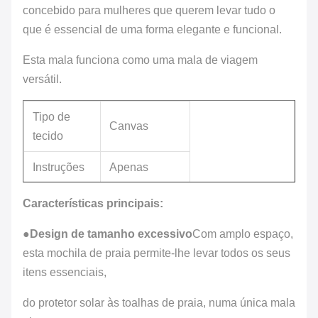
concebido para mulheres que querem levar tudo o
que é essencial de uma forma elegante e funcional.
Esta mala funciona como uma mala de viagem
versátil.
Tipo de
Canvas
tecido
Instruções
Apenas
de
lavagem
Características principais:
cuidados
manual
●
Design de tamanho excessivo
Com amplo espaço,
Origem
Importação
esta mochila de praia permite-lhe levar todos os seus
País de
itens essenciais,
China
origem
do protetor solar às toalhas de praia, numa única mala