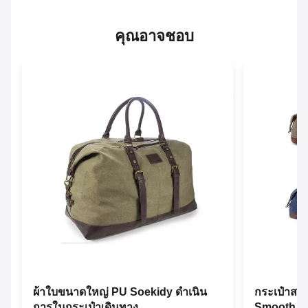
คุณอาจชอบ
ผ้าใบขนาดใหญ่ PU Soekidy ดำเนิน
กระเป๋าสะ
การในกระเป๋าเดินทาง
Smooth L2