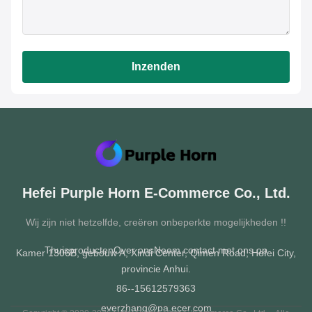
Inzenden
Hefei Purple Horn E-Commerce Co., Ltd.
Wij zijn niet hetzelfde, creëren onbeperkte mogelijkheden !!
Thuis
producten
Over ons
Neem contact met ons op
Kamer 1306B, gebouw A, Xindi Center, Qimen Road, Hefei City,
provincie Anhui.
86--15612579363
everzhang@pa.ecer.com