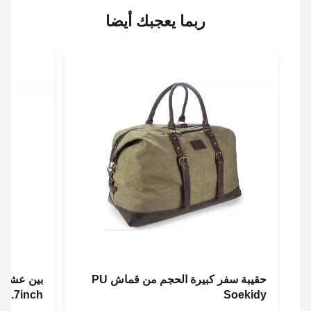
ربما يعجبك أيضا
حقيبة سفر كبيرة الحجم من قماش PU
بين عشية وضح
Soekidy
L21.7inch حقيبة الكتف