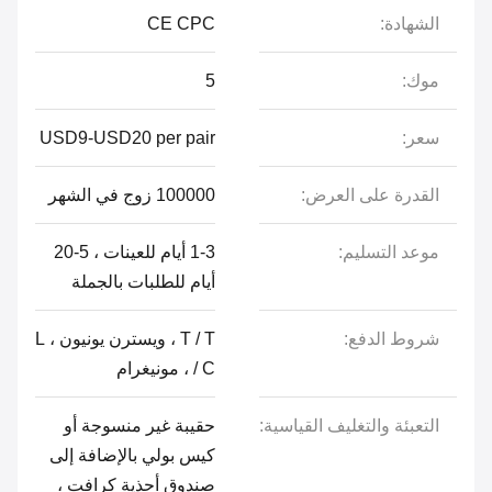
الشهادة:
CE CPC
موك:
5
سعر:
USD9-USD20 per pair
القدرة على العرض:
100000 زوج في الشهر
موعد التسليم:
1-3 أيام للعينات ، 5-20
أيام للطلبات بالجملة
شروط الدفع:
T / T ، ويسترن يونيون ، L
/ C ، مونيغرام
التعبئة والتغليف القياسية:
حقيبة غير منسوجة أو
كيس بولي بالإضافة إلى
صندوق أحذية كرافت ،