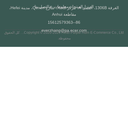
المنزل
المنتجات
معلومات عنا
اتصل بنا
الغرفة 1306B، المبنى A، مركز Xindi، شارع Qimen، مدينة Hefei،
مقاطعة Anhui
86--15612579363
everzhang@pa.ecer.com
Copyright © 2020-2026 Hefei Purple Horn E-Commerce Co., Ltd.. . كل الحقوق
محفوظة.