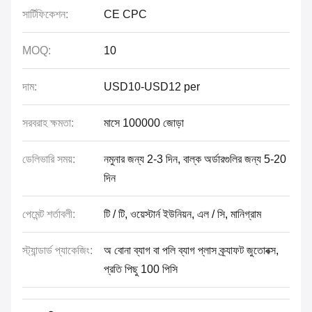
সার্টিফিকেশন:
CE CPC
MOQ:
10
দাম:
USD10-USD12 per
সরবরাহ ক্ষমতা:
মাসে 100000 জোড়া
ডেলিভারি সময়:
নমুনার জন্য 2-3 দিন, বাল্ক অর্ডারগুলির জন্য 5-20
দিন
পেমেন্ট শর্তাবলী:
টি / টি, ওয়েস্টার্ন ইউনিয়ন, এল / সি, মানিগ্রাম
স্ট্যান্ডার্ড প্যাকেজিং:
অ বোনা ব্যাগ বা পলি ব্যাগ প্লাস ক্র্যাফট জুতোবক্স,
প্রতি পিছু 100 পিসি