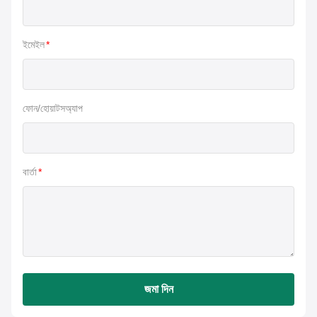
ইমেইল
*
ফোন/হোয়াটসঅ্যাপ
বার্তা
*
জমা দিন