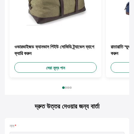
ওভারভাইজড ক্যানভাস পিইউ সোকিডি ট্র্যাভেল ব্যাগে
রাতারাতি স্মুথ
ক্যারি করুন
করুন
সেরা মূল্য পান
দ্রুত উত্তর দেওয়ার জন্য বার্তা
নাম
*