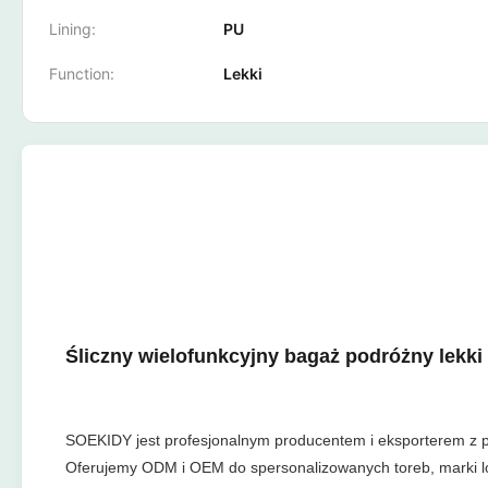
Lining:
PU
Function:
Lekki
Śliczny wielofunkcyjny bagaż podróżny lekki 
SOEKIDY jest profesjonalnym producentem i eksporterem z p
Oferujemy ODM i OEM do spersonalizowanych toreb, marki lo