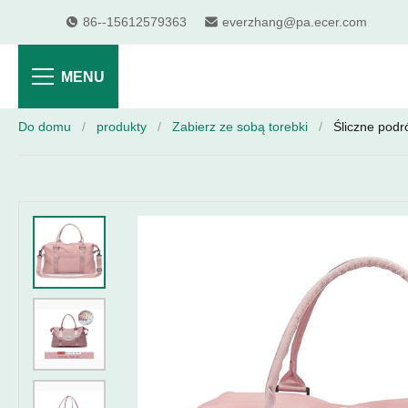
86--15612579363
everzhang@pa.ecer.com
MENU
Do domu
/
produkty
/
Zabierz ze sobą torebki
/
Śliczne podr