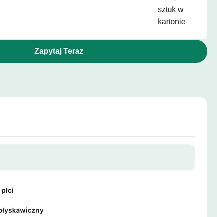
sztuk w
kartonie
Zapytaj Teraz
 płci
błyskawiczny