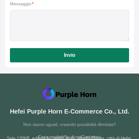
Messaggio
*
Invio
Hefei Purple Horn E-Commerce Co., Ltd.
Non siamo uguali, creando possibilità illimitate!!
Casa.
prodotti
Su di noi
Contattaci
Sala 1306B, edificio A, centro Xindi, strada Qimen, città di Hefei,