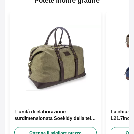
Potete inoltre gradire
L'unità di elaborazione
La chiusur
surdimensionata Soekidy della tela
L21.7inch 
continua la borsa di viaggio
tracolla
Ottenga il migliore prezzo
Otte