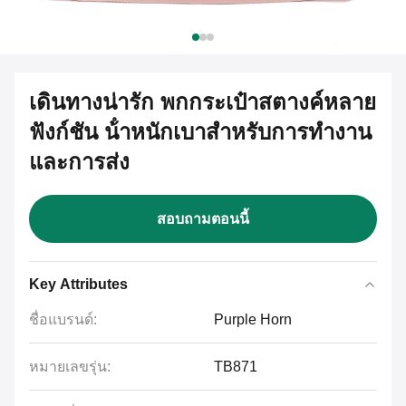
เดินทางน่ารัก พกกระเป๋าสตางค์หลาย
ฟังก์ชัน น้ําหนักเบาสําหรับการทํางาน
และการส่ง
สอบถามตอนนี้
Key Attributes
ชื่อแบรนด์:
Purple Horn
หมายเลขรุ่น:
TB871