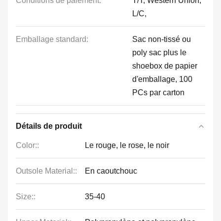
Conditions de paiement:
T/T, Western Union,
L/C,
Emballage standard:
Sac non-tissé ou
poly sac plus le
shoebox de papier
d'emballage, 100
PCs par carton
Détails de produit
Color::
Le rouge, le rose, le noir
Outsole Material::
En caoutchouc
Size::
35-40