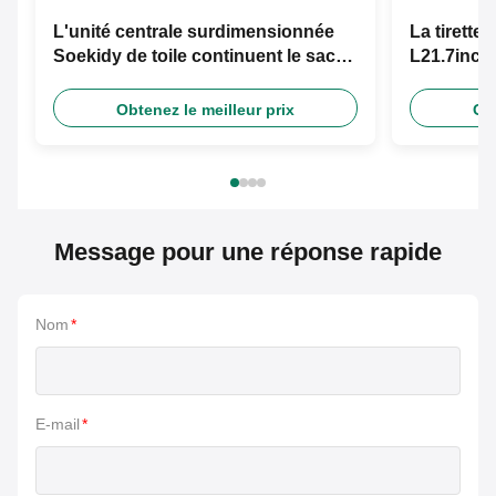
L'unité centrale surdimensionnée
La tirette 
Soekidy de toile continuent le sac
L21.7inch 
de voyage
d'épaule
Obtenez le meilleur prix
Obt
Message pour une réponse rapide
Nom
*
E-mail
*