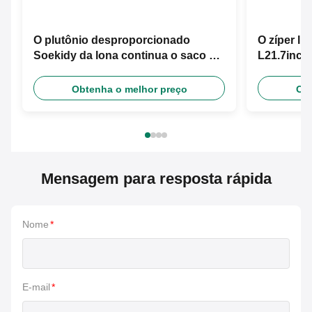
O plutônio desproporcionado
O zíper li
Soekidy da lona continua o saco do
L21.7inch 
curso
Obtenha o melhor preço
Obt
Mensagem para resposta rápida
Nome
*
E-mail
*