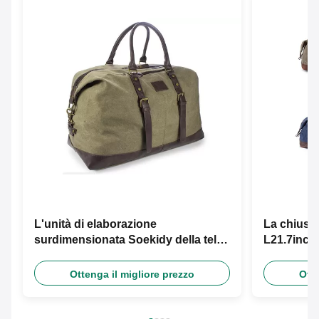
L'unità di elaborazione
La chiusur
surdimensionata Soekidy della tela
L21.7inch 
continua la borsa di viaggio
tracolla
Ottenga il migliore prezzo
Otte