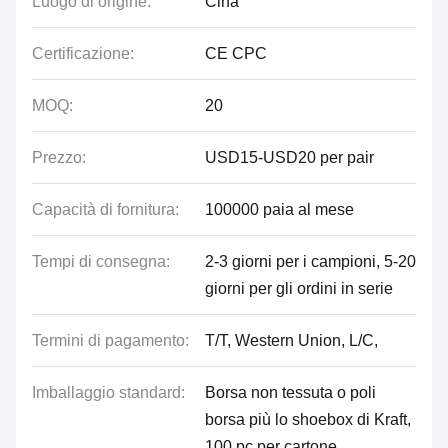
Luogo di origine:
Cina
Certificazione:
CE CPC
MOQ:
20
Prezzo:
USD15-USD20 per pair
Capacità di fornitura:
100000 paia al mese
Tempi di consegna:
2-3 giorni per i campioni, 5-20
giorni per gli ordini in serie
Termini di pagamento:
T/T, Western Union, L/C,
Imballaggio standard:
Borsa non tessuta o poli
borsa più lo shoebox di Kraft,
100 pc per cartone