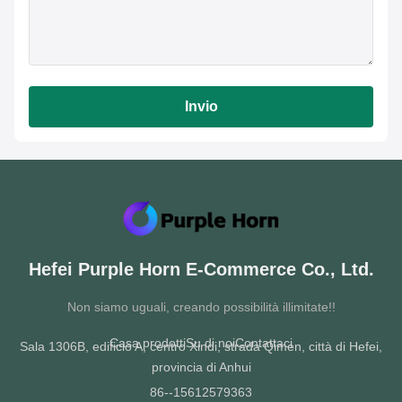
Invio
Hefei Purple Horn E-Commerce Co., Ltd.
Non siamo uguali, creando possibilità illimitate!!
Casa.
prodotti
Su di noi
Contattaci
Sala 1306B, edificio A, centro Xindi, strada Qimen, città di Hefei,
provincia di Anhui
86--15612579363