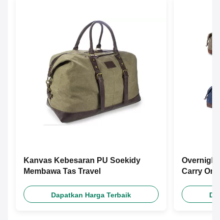
Kanvas Kebesaran PU Soekidy
Overnight
Membawa Tas Travel
Carry On 
Dapatkan Harga Terbaik
Da