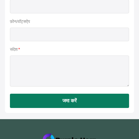
फ़ोन/वॉट्सऐप
संदेश
*
जमा करें