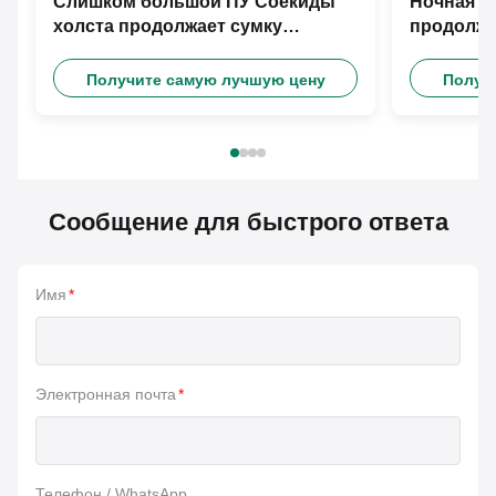
Слишком большой ПУ Соекиды
Ночная р
холста продолжает сумку
продолжа
перемещения
Получите самую лучшую цену
Получ
Сообщение для быстрого ответа
Имя
*
Электронная почта
*
Телефон / WhatsApp