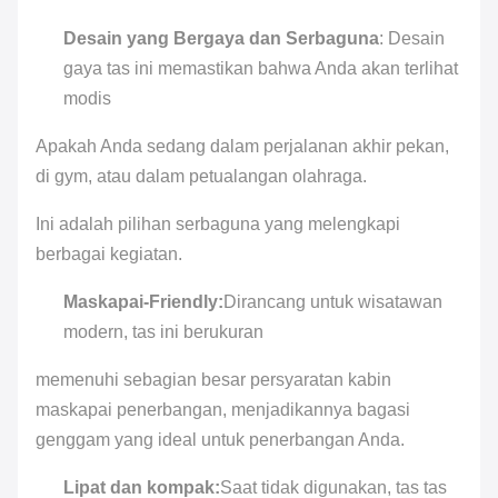
Jenis
Unisex-
Desain yang Bergaya dan Serbaguna
: Desain
kelamin
dewasa
gaya tas ini memastikan bahwa Anda akan terlihat
modis
tak
Produsen
terbatas
Apakah Anda sedang dalam perjalanan akhir pekan,
di gym, atau dalam petualangan olahraga.
Jenis pola
Surat
Ini adalah pilihan serbaguna yang melengkapi
Jenis
ritsleting
berbagai kegiatan.
penutupan
Maskapai-Friendly:
Dirancang untuk wisatawan
modern, tas ini berukuran
memenuhi sebagian besar persyaratan kabin
maskapai penerbangan, menjadikannya bagasi
genggam yang ideal untuk penerbangan Anda.
Lipat dan kompak:
Saat tidak digunakan, tas tas