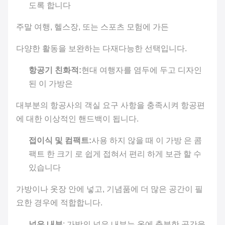
도록 합니다
성별
섹스
성인
주말 여행, 헬스장, 또는 스포츠 모험에 가든
제조
다양한 활동을 보완하는 다재다능한 선택입니다.
무한
업자
항공기 친화적:
현대 여행자를 염두에 두고 디자인
패턴
된 이 가방은
편지
유형
대부분의 항공사의 객실 요구 사항을 충족시켜 항공편
닫기
에 대한 이상적인 핸드백이 됩니다.
지퍼
유형
접이식 및 컴팩트:
사용 하지 않을 때 이 가방 은 콤
팩트 한 크기 로 쉽게 접혀서 편리 하게 보관 할 수
있습니다
가방이나 옷장 안에 넣고, 기념품에 더 많은 공간이 필
요한 경우에 적합합니다.
넓은 내부
: 가방의 넓은 내부는 옷에 충분한 공간을