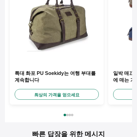
특대 화포 PU Soekidy는 여행 부대를
일박 매끄러운
계속합니다
에 매는 
최상의 가격을 얻으세요
최
빠른 답장을 위한 메시지