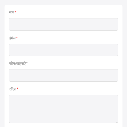
नाम
*
ईमेल
*
फ़ोन/वॉट्सऐप
संदेश
*