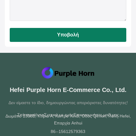
Υποβολή
Hefei Purple Horn E-Commerce Co., Ltd.
Δεν είμαστε το ίδιο, δημιουργώντας απεριόριστες δυνατότητες!
Σπίτι
προϊόντα
Σχετικά με εμάς
Επικοινωνήστε μαζί μας
Δωμάτιο 1306B, Κτίριο A, Κέντρο Xindi, Οδός Qimen, Πόλη Hefei,
Επαρχία Anhui
86--15612579363