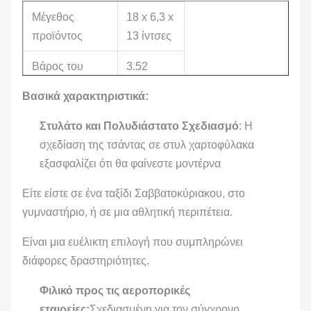
Μέγεθος
18 x 6,3 x
προϊόντος
13 ίντσες
Βάρος του
3.52
στοιχείου
ουγγιές
Βασικά χαρακτηριστικά:
Unisex-
Φύλο
Στυλάτο και Πολυδιάστατο Σχεδιασμό
: Η
ενήλικας
σχεδίαση της τσάντας σε στυλ χαρτοφύλακα
εξασφαλίζει ότι θα φαίνεστε μοντέρνα
Κατασκευαστής
άπειρο
Είτε είστε σε ένα ταξίδι Σαββατοκύριακου, στο
Τύπος τύπου
Επιστολή
γυμναστήριο, ή σε μια αθλητική περιπέτεια.
Τύπος
φερμουάρ
Είναι μια ευέλικτη επιλογή που συμπληρώνει
κλεισίματος
διάφορες δραστηριότητες.
Φιλικό προς τις αεροπορικές
εταιρείες:
Σχεδιασμένη για τον σύγχρονο