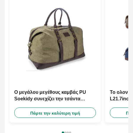
Ο μεγάλου μεγέθους καμβάς PU
Το ολονύ
Soekidy συνεχίζει την τσάντα
L21.7inch
ταξιδιού
ώμων
Πάρτε την καλύτερη τιμή
Πάρ