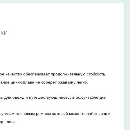
ИКИ
ное качество обеспечивает продолжительную стойкость.
ание цинк-сплава не соберет ржавчину легко.
ны для одежд и путешествующ несесситис.суйтабле для
лируемым плечевым ремнем который может ослабить ваши
ер плеча.