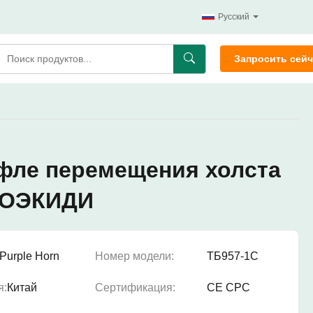
Русский
Запросить сейч
фле перемещения холста
СОЭКИДИ
Purple Horn
Номер модели:
ТБ957-1С
я:
Китай
Сертификация:
CE CPC