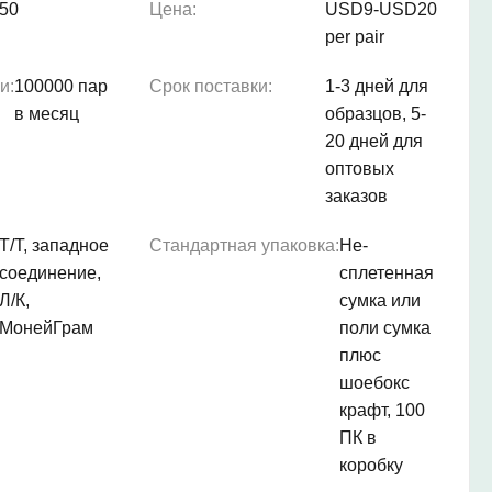
50
Цена:
USD9-USD20
per pair
и:
100000 пар
Срок поставки:
1-3 дней для
в месяц
образцов, 5-
20 дней для
оптовых
заказов
Т/Т, западное
Стандартная упаковка:
Не-
соединение,
сплетенная
Л/К,
сумка или
МонейГрам
поли сумка
плюс
шоебокс
крафт, 100
ПК в
коробку