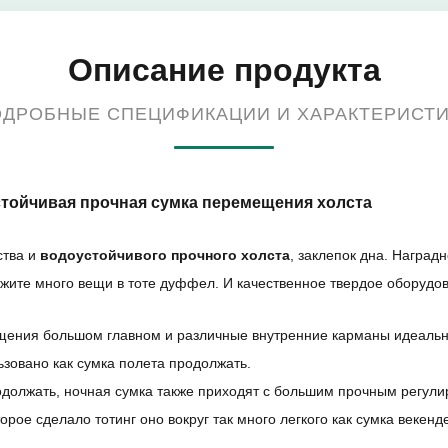
Описание продукта
ДРОБНЫЕ СПЕЦИФИКАЦИИ И ХАРАКТЕРИСТ
тойчивая прочная сумка перемещения холста
ства и
водоустойчивого прочного холста
, заклепок дна. Наград
ложите много вещи в тоте дуффел. И качественное твердое оборудов
мещения большом главном и различные внутренние карманы идеаль
ьзовано как сумка полета продолжать.
продолжать, ночная сумка также приходят с большим прочным регу
орое сделало тотинг оно вокруг так много легкого как сумка векенд