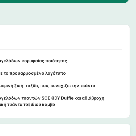
αγελάδων κορυφαίας ποιότητας
τε το προσαρμοσμένο λογότυπο
ερινή ζωή, ταξίδι, που, συνεχίζει την τσάντα
αγελάδων τσαντών SOEKIDY Duffle και αδιάβροχη
ική τσάντα ταξιδιού καμβά