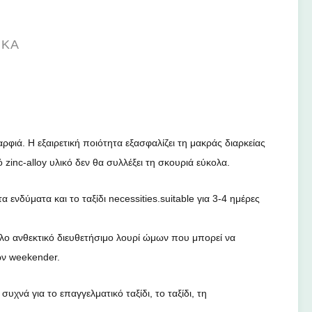
ΙΚΆ
αρφιά. Η εξαιρετική ποιότητα εξασφαλίζει τη μακράς διαρκείας
 zinc-alloy υλικό δεν θα συλλέξει τη σκουριά εύκολα.
α ενδύματα και το ταξίδι necessities.suitable για 3-4 ημέρες
άλο ανθεκτικό διευθετήσιμο λουρί ώμων που μπορεί να
ων weekender.
υχνά για το επαγγελματικό ταξίδι, το ταξίδι, τη