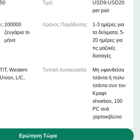
50
Τιμή:
USD9-USD20
per pair
ς:
100000
Χρόνος Παράδοσης:
1-3 ημέρες για
ζευγάρια το
τα δείγματα, 5-
μήνα
20 ημέρες για
τις μαζικές
διαταγές
T/T, Western
Τυπική συσκευασία:
Μη υφανθείσα
Union, L/C,
τσάντα ή πολυ
τσάντα συν τον
Κραφτ
shoebox, 100
PC ανά
χαρτοκιβώτιο
Ερώτηση Τώρα