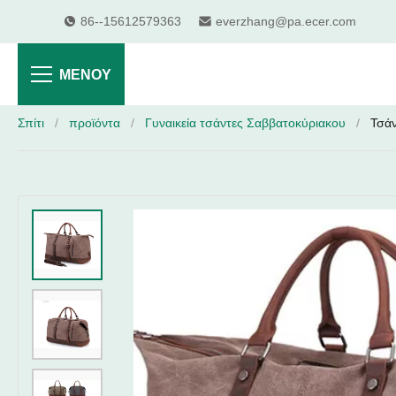
86--15612579363
everzhang@pa.ecer.com
ΜΕΝΟΎ
Σπίτι
/
προϊόντα
/
Γυναικεία τσάντες Σαββατοκύριακου
/
Τσάν