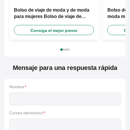
Bolso de viaje de moda y de moda
Bolso de v
para mujeres Bolso de viaje de
moda mult
separación seco y húmedo
seca y hú
Consiga el mejor precio
Con
Mensaje para una respuesta rápida
Nombre
*
Correo electrónico
*