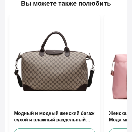
Вы можете также полюбить
Модный и модный женский багаж
Женская 
сухой и влажный раздельный
Мода мно
багаж
сухо-мок