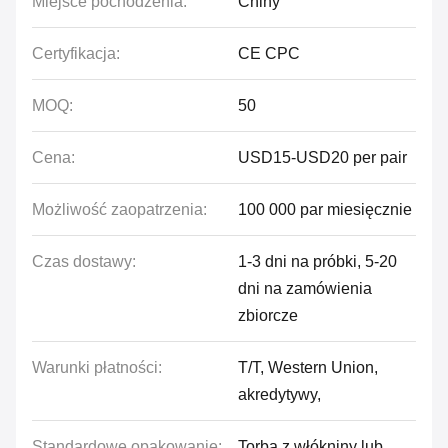
Miejsce pochodzenia:
Chiny
Certyfikacja:
CE CPC
MOQ:
50
Cena:
USD15-USD20 per pair
Możliwość zaopatrzenia:
100 000 par miesięcznie
Czas dostawy:
1-3 dni na próbki, 5-20
dni na zamówienia
zbiorcze
Warunki płatności:
T/T, Western Union,
akredytywy,
Standardowe opakowanie:
Torba z włókniny lub