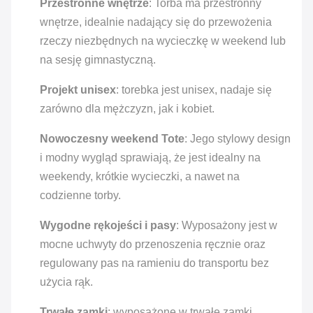
Przestronne wnętrze
: Torba ma przestronny
wnętrze, idealnie nadający się do przewożenia
rzeczy niezbędnych na wycieczkę w weekend lub
na sesję gimnastyczną.
Projekt unisex
: torebka jest unisex, nadaje się
zarówno dla mężczyzn, jak i kobiet.
Nowoczesny weekend Tote
: Jego stylowy design
i modny wygląd sprawiają, że jest idealny na
weekendy, krótkie wycieczki, a nawet na
codzienne torby.
Wygodne rękojeści i pasy
: Wyposażony jest w
mocne uchwyty do przenoszenia ręcznie oraz
regulowany pas na ramieniu do transportu bez
użycia rąk.
Trwałe zamki
: wyposażone w trwałe zamki,