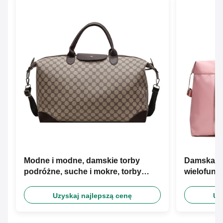
Modne i modne, damskie torby
Damska t
podróżne, suche i mokre, torby
wielofunk
separacyjne.
Separacja
Uzyskaj najlepszą cenę
Uz