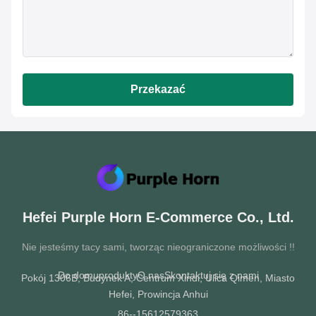
Przekazać
Hefei Purple Horn E-Commerce Co., Ltd.
Nie jesteśmy tacy sami, tworząc nieograniczone możliwości !!
Do domu
produkty
O nas
Skontaktuj się z nami
Pokój 1306B, Budynek A, Centrum Xindi, Ulica Qimen, Miasto
Hefei, Prowincja Anhui
86--15612579363