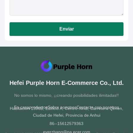
Enviar
Hefei Purple Horn E-Commerce Co., Ltd.
No somos lo mismo, ¡¡creando posibilidades ilimitadas!!
En casa
productos
Sobre nosotros
Contacta con nosotros
Habitación 1306B, Edificio A, Centro Xindi, Carretera Qimen,
Ciudad de Hefei, Provincia de Anhui
86--15612579363
everzhang@pa.ecer.com