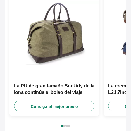
La PU de gran tamaño Soekidy de la
La cremall
lona continúa el bolso del viaje
L21.7inch 
Consiga el mejor precio
Con