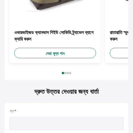
ওভারভাইজড ক্যানভাস পিইউ সোকিডি ট্র্যাভেল ব্যাগে
রাতারাতি স্মুথ
ক্যারি করুন
করুন
সেরা মূল্য পান
দ্রুত উত্তর দেওয়ার জন্য বার্তা
নাম
*