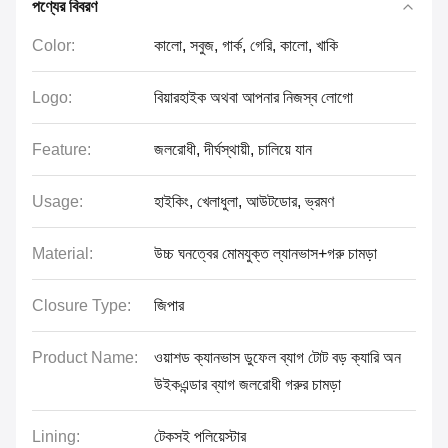
পণ্যের বিবরণ
Color:
কালো, সবুজ, গার্ক, গেরি, কালো, খাকি
Logo:
বিয়ারহাইক অথবা আপনার নিজস্ব লোগো
Feature:
জলরোধী, দীর্ঘস্থায়ী, চালিয়ে যান
Usage:
হাইকিং, খেলাধুলা, আউটডোর, ভ্রমণ
Material:
উচ্চ ঘনত্বের মোমযুক্ত ল্যানভাস+গরু চামড়া
Closure Type:
জিপার
Product Name:
ওয়াশড ক্যানভাস ডুফেল ব্যাগ টোট বড় ক্যারি অন
উইকএন্ডার ব্যাগ জলরোধী গরুর চামড়া
Lining:
টেকসই পলিয়েস্টার