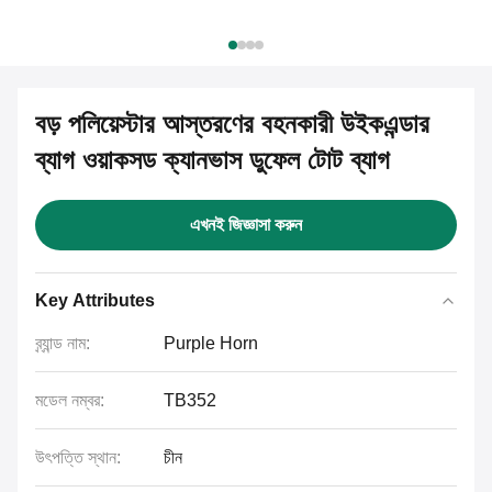
বড় পলিয়েস্টার আস্তরণের বহনকারী উইকএন্ডার
ব্যাগ ওয়াকসড ক্যানভাস ডুফেল টোট ব্যাগ
এখনই জিজ্ঞাসা করুন
Key Attributes
ব্র্যান্ড নাম:
Purple Horn
মডেল নম্বর:
TB352
উৎপত্তি স্থান:
চীন