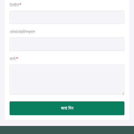
ইমেইল
*
ফোন/হোয়াটসঅ্যাপ
বার্তা
*
জমা দিন