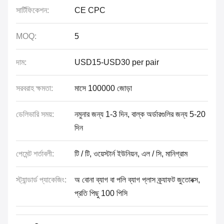
সার্টিফিকেশন:
CE CPC
MOQ:
5
দাম:
USD15-USD30 per pair
সরবরাহ ক্ষমতা:
মাসে 100000 জোড়া
ডেলিভারি সময়:
নমুনার জন্য 1-3 দিন, বাল্ক অর্ডারগুলির জন্য 5-20
দিন
পেমেন্ট শর্তাবলী:
টি / টি, ওয়েস্টার্ন ইউনিয়ন, এল / সি, মানিগ্রাম
স্ট্যান্ডার্ড প্যাকেজিং:
অ বোনা ব্যাগ বা পলি ব্যাগ প্লাস ক্র্যাফট জুতোবক্স,
প্রতি পিছু 100 পিসি