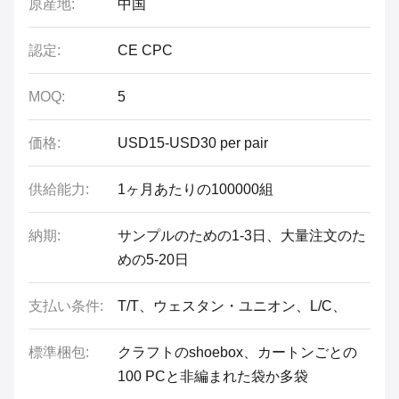
原産地:
中国
認定:
CE CPC
MOQ:
5
価格:
USD15-USD30 per pair
供給能力:
1ヶ月あたりの100000組
納期:
サンプルのための1-3日、大量注文のた
めの5-20日
支払い条件:
T/T、ウェスタン・ユニオン、L/C、
標準梱包:
クラフトのshoebox、カートンごとの
100 PCと非編まれた袋か多袋