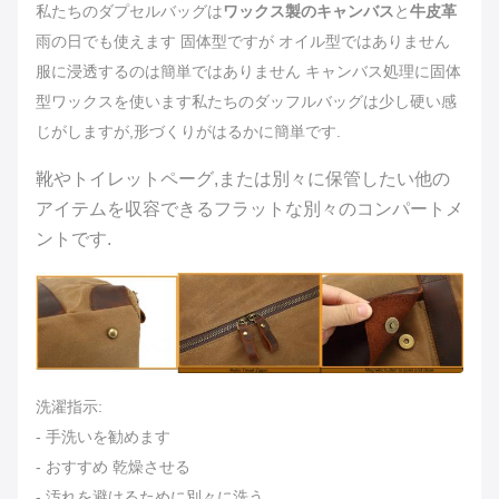
私たちのダプセルバッグは
ワックス製のキャンバス
と
牛皮革
雨の日でも使えます 固体型ですが オイル型ではありません
服に浸透するのは簡単ではありません キャンバス処理に固体
型ワックスを使います私たちのダッフルバッグは少し硬い感
じがしますが,形づくりがはるかに簡単です.
靴やトイレットペーグ,または別々に保管したい他の
アイテムを収容できるフラットな別々のコンパートメ
ントです.
洗濯指示:
- 手洗いを勧めます
- おすすめ 乾燥させる
- 汚れを避けるために別々に洗う