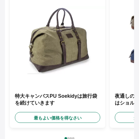
特大キャンバスPU Soekidyは旅行袋
夜通しの滑ら
を続けていきます
はショル
す
最もよい価格を得なさい
最