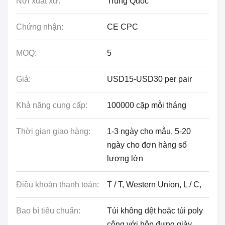
Nơi xuất xứ:
Trung Quốc
Chứng nhận:
CE CPC
MOQ:
5
Giá:
USD15-USD30 per pair
Khả năng cung cấp:
100000 cặp mỗi tháng
Thời gian giao hàng:
1-3 ngày cho mẫu, 5-20
ngày cho đơn hàng số
lượng lớn
Điều khoản thanh toán:
T / T, Western Union, L / C,
Bao bì tiêu chuẩn:
Túi không dệt hoặc túi poly
cộng với hộp đựng giày