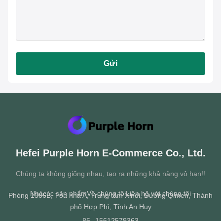
Gửi
Hefei Purple Horn E-Commerce Co., Ltd.
Chúng ta không giống nhau, tạo ra những khả năng vô hạn!!
Nhà
các sản phẩm
Về chúng tôi
Liên hệ với chúng tôi
Phòng 1306B, Tòa nhà A, Trung tâm Xindi, Đường Qimen, Thành
phố Hợp Phì, Tỉnh An Huy
86--15612579363