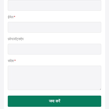
ईमेल
*
फ़ोन/वॉट्सऐप
संदेश
*
जमा करें