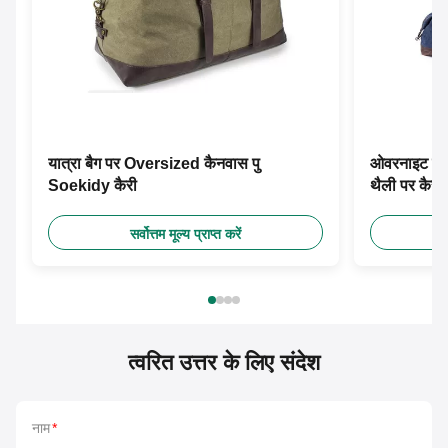
यात्रा बैग पर Oversized कैनवास पु
ओवरनाइट स्म
Soekidy कैरी
थैली पर कैरी 
सर्वोत्तम मूल्य प्राप्त करें
त्वरित उत्तर के लिए संदेश
नाम
*