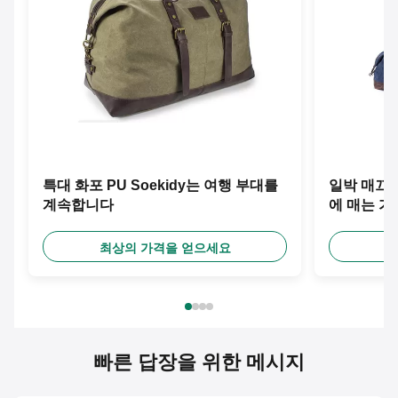
특대 화포 PU Soekidy는 여행 부대를
일박 매끄러운
계속합니다
에 매는 
최상의 가격을 얻으세요
최
빠른 답장을 위한 메시지