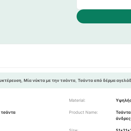
νυκτέρευση
,
Μία νύκτα με την τσάντα
,
Τσάντα από δέρμα αγελά
Material:
Υψηλής
, τσάντα
Product Name:
Τσάντα 
άνδρες
Size:
51*21