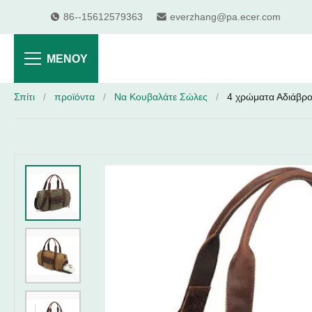
86--15612579363
everzhang@pa.ecer.com
ΜΕΝΟΎ
Σπίτι
/
προϊόντα
/
Να Κουβαλάτε Σώλες
/
4 χρώματα Αδιάβρο