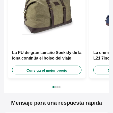
La PU de gran tamaño Soekidy de la
La cremall
lona continúa el bolso del viaje
L21.7inch 
Consiga el mejor precio
Con
Mensaje para una respuesta rápida