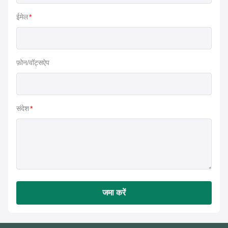
ईमेल
*
फ़ोन/वॉट्सऐप
संदेश
*
जमा करें