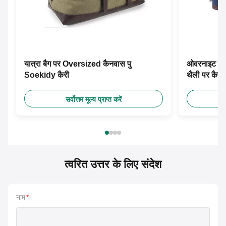
यात्रा बैग पर Oversized कैनवास पु
ओवरनाइट स्म
Soekidy कैरी
थैली पर कैरी 
सर्वोत्तम मूल्य प्राप्त करें
त्वरित उत्तर के लिए संदेश
नाम
*