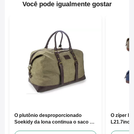
Você pode igualmente gostar
O plutônio desproporcionado
O zíper li
Soekidy da lona continua o saco do
L21.7inch 
curso