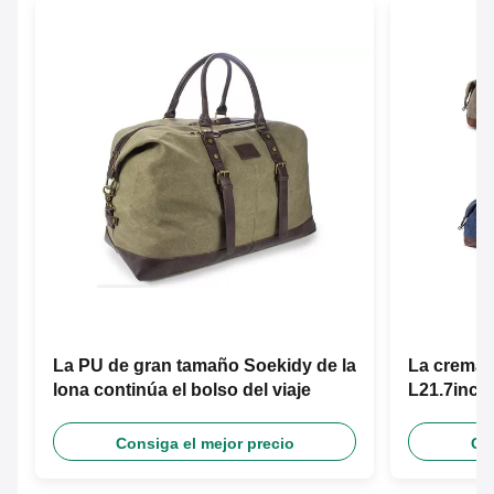
La PU de gran tamaño Soekidy de la
La cremall
lona continúa el bolso del viaje
L21.7inch 
Consiga el mejor precio
Con