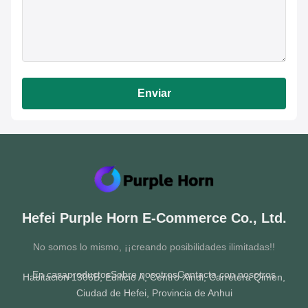
Enviar
Hefei Purple Horn E-Commerce Co., Ltd.
No somos lo mismo, ¡¡creando posibilidades ilimitadas!!
En casa
productos
Sobre nosotros
Contacta con nosotros
Habitación 1306B, Edificio A, Centro Xindi, Carretera Qimen,
Ciudad de Hefei, Provincia de Anhui