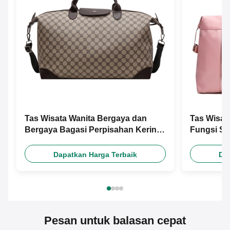
Tas Wisata Wanita Bergaya dan
Tas Wisat
Bergaya Bagasi Perpisahan Kering
Fungsi Se
Dan Basah
Kebugara
Dapatkan Harga Terbaik
Da
Pesan untuk balasan cepat