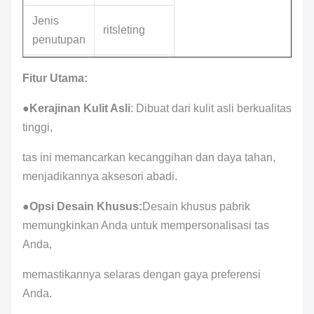
Jenis
ritsleting
penutupan
100% Kulit
Fitur Utama:
Bahan
Asli
●
Kerajinan Kulit Asli
: Dibuat dari kulit asli berkualitas
Warna yang
tinggi,
Warna
Disesuaikan
tas ini memancarkan kecanggihan dan daya tahan,
Terima Logo
menjadikannya aksesori abadi.
Logo
yang
●
Opsi Desain Khusus:
Desain khusus pabrik
Disesuaikan
memungkinkan Anda untuk mempersonalisasi tas
Kualitas
Anda,
Kualitas
Tinggi
memastikannya selaras dengan gaya preferensi
Anda.