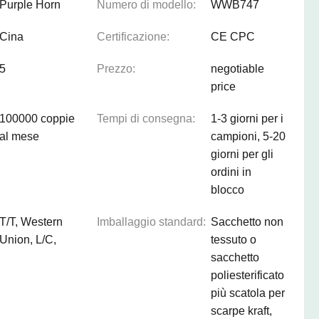
Purple Horn
Numero di modello:
WWB747
Cina
Certificazione:
CE CPC
5
Prezzo:
negotiable
price
100000 coppie
Tempi di consegna:
1-3 giorni per i
al mese
campioni, 5-20
giorni per gli
ordini in
blocco
T/T, Western
Imballaggio standard:
Sacchetto non
Union, L/C,
tessuto o
sacchetto
poliesterificato
più scatola per
scarpe kraft,