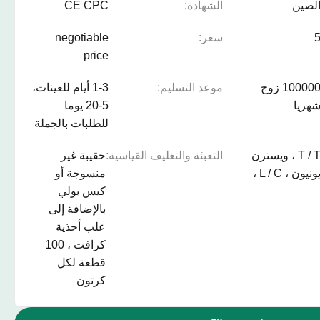
لصين
الشهادة:
CE CPC
سعر:
negotiable
price
100000 زوج
موعد التسليم:
1-3 أيام للعينات،
هريا
5-20 يوما
للطلبات بالجملة
T / T ، ويسترن
التعبئة والتغليف القياسية:
حقيبة غير
ونيون ، L / C ،
منسوجة أو
كيس بولي
بالإضافة إلى
علب أحذية
كرافت ، 100
قطعة لكل
كرتون