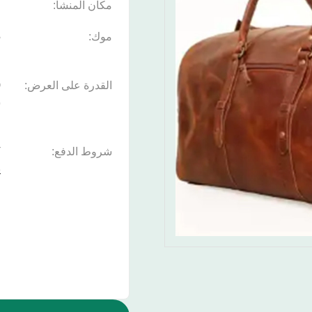
مكان المنشأ:
ا
موك:
5
القدرة على العرض:
ش
شروط الدفع:
ي