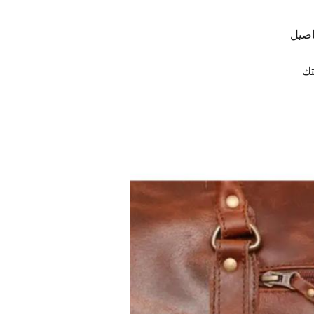
اصيل
تك