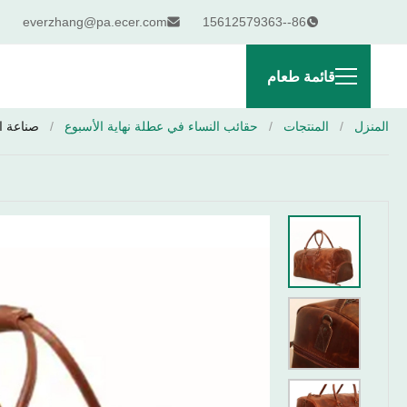
everzhang@pa.ecer.com
86--15612579363
قائمة طعام
المنزل
/
المنتجات
/
حقائب النساء في عطلة نهاية الأسبوع
/
صناعة ا