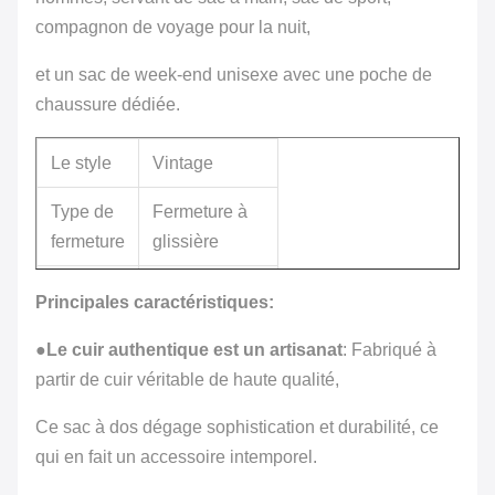
compagnon de voyage pour la nuit,
et un sac de week-end unisexe avec une poche de
chaussure dédiée.
Le style
Vintage
Type de
Fermeture à
fermeture
glissière
100% de cuir
Principales caractéristiques:
Matériel
authentique
●
Le cuir authentique est un artisanat
: Fabriqué à
Couleur
partir de cuir véritable de haute qualité,
Couleur
personnalisée
Ce sac à dos dégage sophistication et durabilité, ce
Acceptez le
qui en fait un accessoire intemporel.
Le logo
logo