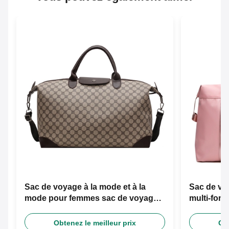
Sac de voyage à la mode et à la
Sac de v
mode pour femmes sac de voyage
multi-fon
sec et humide
séparatio
Obtenez le meilleur prix
Obt