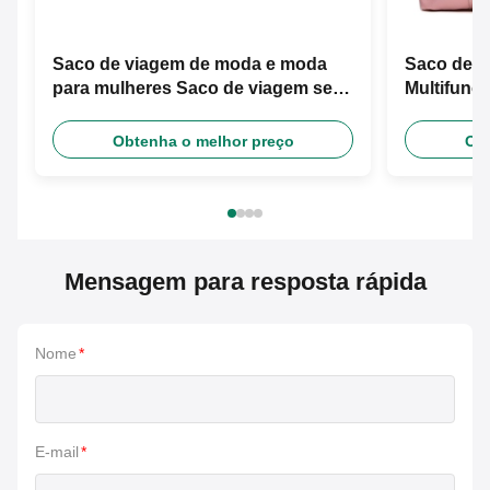
Saco de viagem de moda e moda
Saco de v
para mulheres Saco de viagem seco
Multifunci
e molhado
separação
Obtenha o melhor preço
Obt
Mensagem para resposta rápida
Nome
*
E-mail
*