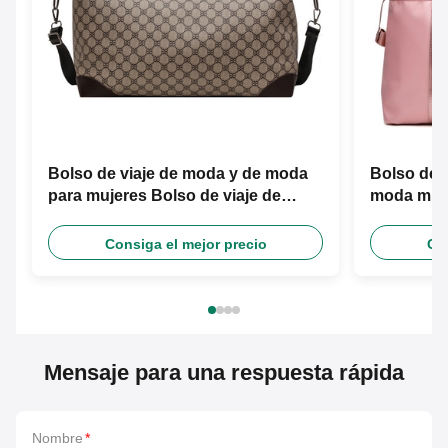
Bolso de viaje de moda y de moda
Bolso de v
para mujeres Bolso de viaje de
moda mult
separación seco y húmedo
seca y hú
Consiga el mejor precio
Con
Mensaje para una respuesta rápida
Nombre
*