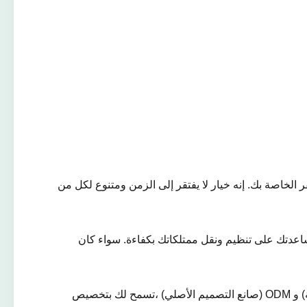
خاصة بك. إنه خيار لا يفتقر إلى الزمن ومتنوع لكل من
مساعدتك على تنظيم ونقل ممتلكاتك بكفاءة. سواء كان
يتم تصنيع الحقيبة مع التركيز على الجودة والتخصيص. وهي متوفرة لخدمات OEM (صانع المعدات الأصلية) و ODM (صانع التصميم الأصلي) ،تسمح لك بتخصيص