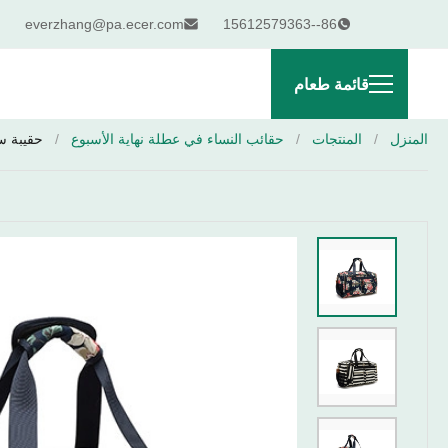
everzhang@pa.ecer.com
86--15612579363
قائمة طعام
المنزل
/
المنتجات
/
حقائب النساء في عطلة نهاية الأسبوع
/
حقيبة س