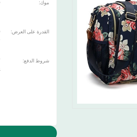
موك:
0
القدرة على العرض:
ش
شروط الدفع:
ي