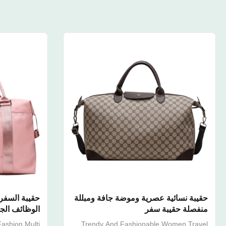
حقيبة نسائية عصرية وموضة جافة ومبللة
حقيبة السفر 
منفصلة حقيبة سفر
الوظائف الج
اللياقة البدني
ashion Multi
Trendy And Fashionable Women Travel