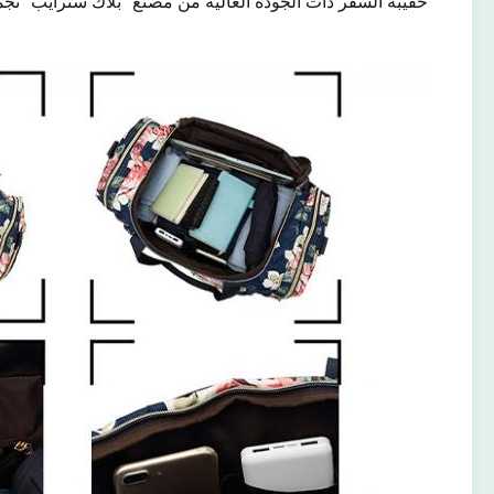
حقيبة السفر ذات الجودة العالية من مصنع "بلاك سترايب" تجم