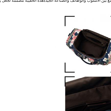
ع بين الأسلوب والوظائف والصناعة الجيدةهذه الحقيبة مصممة لجعل رحلا