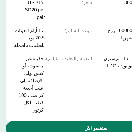
30
سعر:
USD15-
USD20 per
pair
100000 زوج
موعد التسليم:
1-3 أيام للعينات،
هريا
5-20 يوما
للطلبات بالجملة
T / T ، ويسترن
التعبئة والتغليف القياسية:
حقيبة غير
ونيون ، L / C ،
منسوجة أو
كيس بولي
بالإضافة إلى
علب أحذية
كرافت ، 100
قطعة لكل
كرتون
استفسر الآن