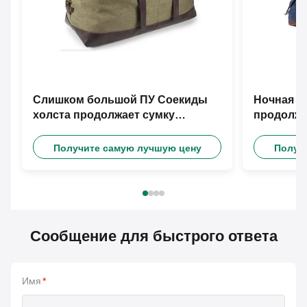
Слишком большой ПУ Соекиды
Ночная р
холста продолжает сумку
продолжа
перемещения
Получите самую лучшую цену
Получ
Сообщение для быстрого ответа
Имя
*