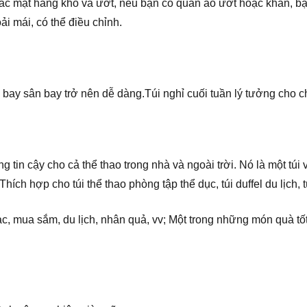
ác mặt hàng khô và ướt, nếu bạn có quần áo ướt hoặc khăn, bạn 
oải mái, có thể điều chỉnh.
bay sân bay trở nên dễ dàng.Túi nghỉ cuối tuần lý tưởng cho c
tin cậy cho cả thể thao trong nhà và ngoài trời. Nó là một túi va
hích hợp cho túi thể thao phòng tập thể dục, túi duffel du lịch, t
nhạc, mua sắm, du lịch, nhân quả, vv; Một trong những món quà tố