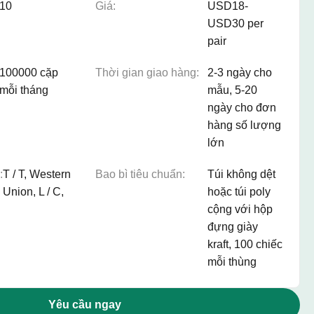
10
Giá:
USD18-
USD30 per
pair
100000 cặp
Thời gian giao hàng:
2-3 ngày cho
mỗi tháng
mẫu, 5-20
ngày cho đơn
hàng số lượng
lớn
:
T / T, Western
Bao bì tiêu chuẩn:
Túi không dệt
Union, L / C,
hoặc túi poly
cộng với hộp
đựng giày
kraft, 100 chiếc
mỗi thùng
Yêu cầu ngay