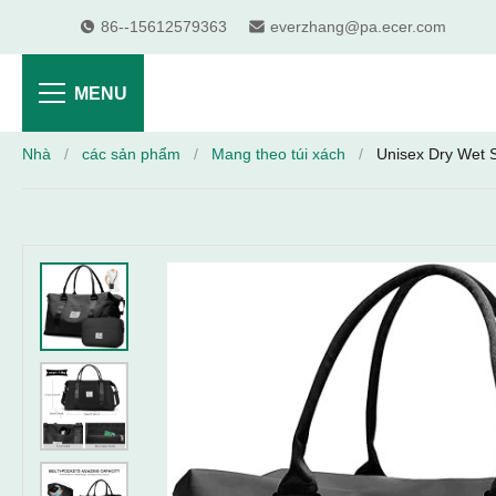
86--15612579363
everzhang@pa.ecer.com
MENU
Nhà
/
các sản phẩm
/
Mang theo túi xách
/
Unisex Dry Wet S