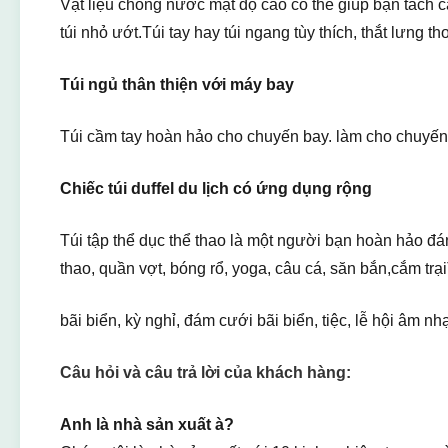
Vật liệu chống nước mật độ cao có thể giúp bạn tách c
túi nhỏ ướt.Túi tay hay túi ngang tùy thích, thắt lưng th
Túi ngủ thân thiện với máy bay
Túi cầm tay hoàn hảo cho chuyến bay. làm cho chuyến 
Chiếc túi duffel du lịch có ứng dụng rộng
Túi tập thể dục thể thao là một người bạn hoàn hảo đáng 
thao, quần vợt, bóng rổ, yoga, câu cá, săn bắn,cắm trạiT
bãi biển, kỳ nghỉ, đám cưới bãi biển, tiệc, lễ hội âm 
Câu hỏi và câu trả lời của khách hàng:
Anh là nhà sản xuất à?