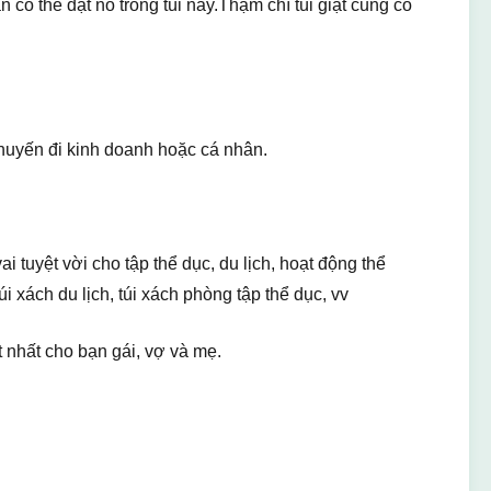
có thể đặt nó trong túi này.Thậm chí túi giặt cũng có
huyến đi kinh doanh hoặc cá nhân.
i tuyệt vời cho tập thể dục, du lịch, hoạt động thể
úi xách du lịch, túi xách phòng tập thể dục, vv
t nhất cho bạn gái, vợ và mẹ.