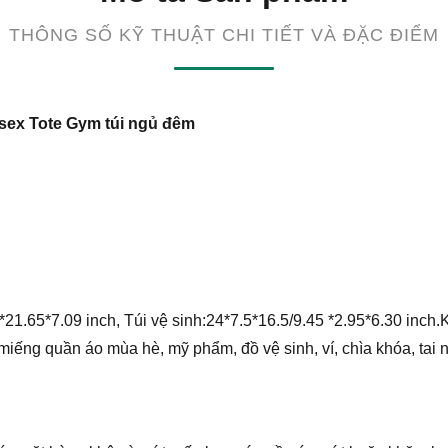
THÔNG SỐ KỸ THUẬT CHI TIẾT VÀ ĐẶC ĐIỂM
isex Tote Gym túi ngủ đêm
1.65*7.09 inch, Túi vệ sinh:24*7.5*16.5/9.45 *2.95*6.30 inch.
ng quần áo mùa hè, mỹ phẩm, đồ vệ sinh, ví, chìa khóa, tai ngh