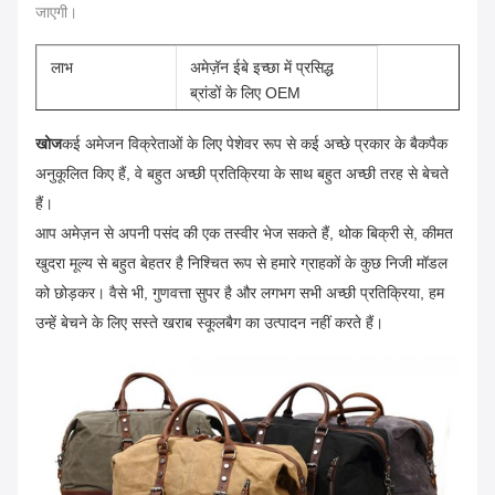
जाएगी।
लाभ
अमेज़ॅन ईबे इच्छा में प्रसिद्ध
ब्रांडों के लिए OEM
विशेषता
स्टाइलिश टिकाऊ गंदगी का
खोज
कई अमेजन विक्रेताओं के लिए पेशेवर रूप से कई अच्छे प्रकार के बैकपैक
सबूत
अनुकूलित किए हैं,
वे बहुत अच्छी प्रतिक्रिया के साथ बहुत अच्छी तरह से बेचते
हैं।
सामग्री
उच्च गुणवत्ता वाले कैनवास,पीयू
चमड़े के पट्टियाँ
आप अमेज़न से अपनी पसंद की एक तस्वीर भेज सकते हैं, थोक बिक्री से, कीमत
खुदरा मूल्य से बहुत बेहतर है निश्चित रूप से हमारे ग्राहकों के कुछ निजी मॉडल
लिंग
पुरुष महिलाएँ
को छोड़कर।
वैसे भी, गुणवत्ता सुपर है और लगभग सभी अच्छी प्रतिक्रिया, हम
रंग
काला नीला
उन्हें बेचने के लिए सस्ते खराब स्कूलबैग का उत्पादन नहीं करते हैं।
कट्यूमाइजेशन
आपका स्वागत है